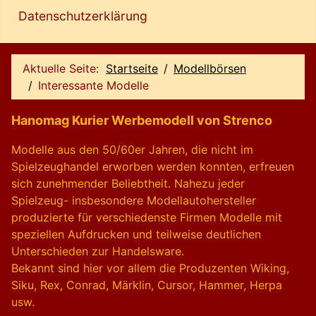
Datenschutzerklärung
Aktuelle Seite:
Startseite
Modellbörsen
Interessante Modelle
Hanomag Kurier Werbemodell von Strenco
Modelle aus den 50/60er Jahren, die nicht im
Spielzeughandel erworben werden konnten, erfreuen
sich zunehmender Beliebtheit. Nahezu jeder
Spielzeug- insbesondere Modellautohersteller
produzierte für verschiedenste Firmen Modelle mit
speziellen Aufdrucken und teilweise deutlichen
Unterschieden zur Handelsware.
Bekannt sind hier vor allem die Produzenten Wiking,
Siku, Rex, Conrad, Märklin, Cursor, Hammer, Herpa
usw.