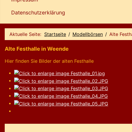
Datenschutzerklärung
Aktuelle Seite:
Startseite
Modellbörsen
Alte Festh
Alte Festhalle in Weende
Hier finden Sie Bilder der alten Festhalle